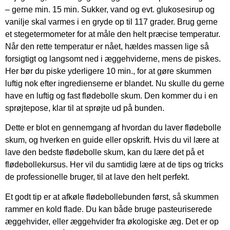
– gerne min. 15 min. Sukker, vand og evt. glukosesirup og
vanilje skal varmes i en gryde op til 117 grader. Brug gerne
et stegetermometer for at måle den helt præcise temperatur.
Når den rette temperatur er nået, hældes massen lige så
forsigtigt og langsomt ned i æggehviderne, mens de piskes.
Her bør du piske yderligere 10 min., for at gøre skummen
luftig nok efter ingredienserne er blandet. Nu skulle du gerne
have en luftig og fast flødebolle skum. Den kommer du i en
sprøjtepose, klar til at sprøjte ud på bunden.
Dette er blot en gennemgang af hvordan du laver flødebolle
skum, og hverken en guide eller opskrift. Hvis du vil lære at
lave den bedste flødebolle skum, kan du lære det på et
flødebollekursus. Her vil du samtidig lære at de tips og tricks
de professionelle bruger, til at lave den helt perfekt.
Et godt tip er at afkøle flødebollebunden først, så skummen
rammer en kold flade. Du kan både bruge pasteuriserede
æggehvider, eller æggehvider fra økologiske æg. Det er op