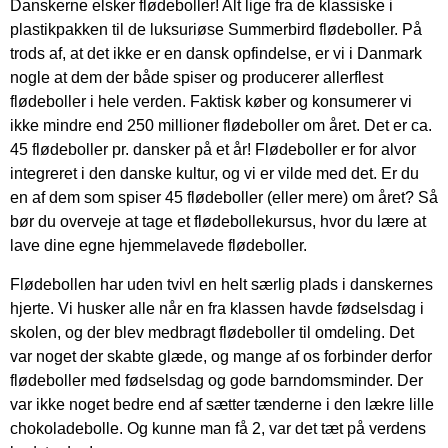
Danskerne elsker flødeboller! Alt lige fra de klassiske i
plastikpakken til de luksuriøse Summerbird flødeboller. På
trods af, at det ikke er en dansk opfindelse, er vi i Danmark
nogle at dem der både spiser og producerer allerflest
flødeboller i hele verden. Faktisk køber og konsumerer vi
ikke mindre end 250 millioner flødeboller om året. Det er ca.
45 flødeboller pr. dansker på et år! Flødeboller er for alvor
integreret i den danske kultur, og vi er vilde med det. Er du
en af dem som spiser 45 flødeboller (eller mere) om året? Så
bør du overveje at tage et flødebollekursus, hvor du lære at
lave dine egne hjemmelavede flødeboller.
Flødebollen har uden tvivl en helt særlig plads i danskernes
hjerte. Vi husker alle når en fra klassen havde fødselsdag i
skolen, og der blev medbragt flødeboller til omdeling. Det
var noget der skabte glæde, og mange af os forbinder derfor
flødeboller med fødselsdag og gode barndomsminder. Der
var ikke noget bedre end af sætter tænderne i den lækre lille
chokoladebolle. Og kunne man få 2, var det tæt på verdens