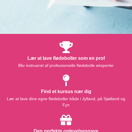
Lær at lave flødeboller som en prof
Bliv instrueret af professionelle flødebolle eksperter
Find et kursus nær dig
Lær at lave dine egne flødeboller både i Jylland, på Sjælland og
Fyn
Den perfekte oplevelsesgave