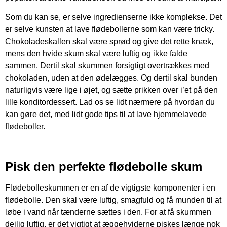
Som du kan se, er selve ingredienserne ikke komplekse. Det
er selve kunsten at lave flødebollerne som kan være tricky.
Chokoladeskallen skal være sprød og give det rette knæk,
mens den hvide skum skal være luftig og ikke falde
sammen. Dertil skal skummen forsigtigt overtrækkes med
chokoladen, uden at den ødelægges. Og dertil skal bunden
naturligvis være lige i øjet, og sætte prikken over i’et på den
lille konditordessert. Lad os se lidt nærmere på hvordan du
kan gøre det, med lidt gode tips til at lave hjemmelavede
flødeboller.
Pisk den perfekte flødebolle skum
Flødebolleskummen er en af de vigtigste komponenter i en
flødebolle. Den skal være luftig, smagfuld og få munden til at
løbe i vand når tænderne sættes i den. For at få skummen
dejlig luftig, er det vigtigt at æggehviderne piskes længe nok