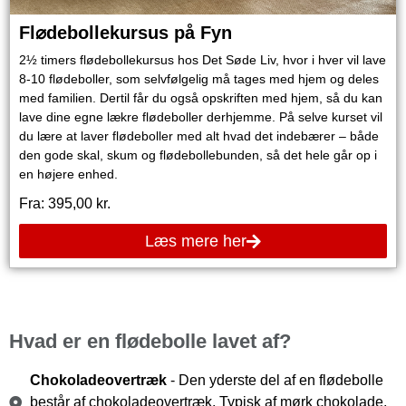
Fl⌀debollekursus på Fyn
2½ timers flødebollekursus hos Det Søde Liv, hvor i hver vil lave
8-10 flødeboller, som selvfølgelig må tages med hjem og deles
med familien. Dertil får du også opskriften med hjem, så du kan
lave dine egne lækre flødeboller derhjemme. På selve kurset vil
du lære at laver flødeboller med alt hvad det indebærer – både
den gode skal, skum og flødebollebunden, så det hele går op i
en højere enhed.
Fra:
395,00
kr.
Læs mere her
Hvad er en flødebolle lavet af?
Chokoladeovertræk
- Den yderste del af en flødebolle
består af chokoladeovertræk. Typisk af mørk chokolade,