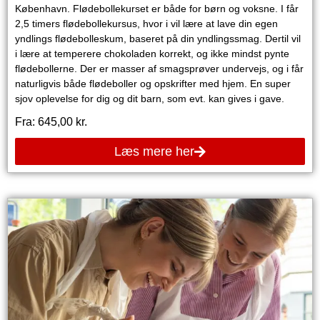
København. Flødebollekurset er både for børn og voksne. I får
2,5 timers flødebollekursus, hvor i vil lære at lave din egen
yndlings flødebolleskum, baseret på din yndlingssmag. Dertil vil
i lære at temperere chokoladen korrekt, og ikke mindst pynte
flødebollerne. Der er masser af smagsprøver undervejs, og i får
naturligvis både flødeboller og opskrifter med hjem. En super
sjov oplevelse for dig og dit barn, som evt. kan gives i gave.
Fra:
645,00
kr.
Læs mere her