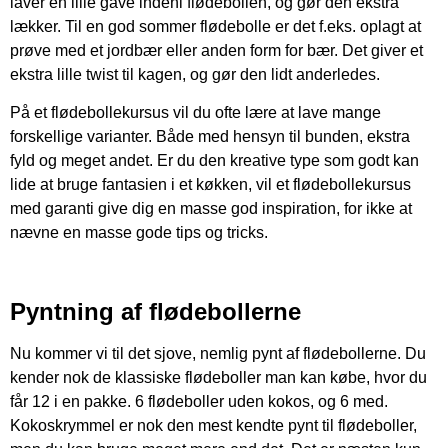
laver en lille gave indeni flødebollen, og gør den ekstra
lækker. Til en god sommer flødebolle er det f.eks. oplagt at
prøve med et jordbær eller anden form for bær. Det giver et
ekstra lille twist til kagen, og gør den lidt anderledes.
På et flødebollekursus vil du ofte lære at lave mange
forskellige varianter. Både med hensyn til bunden, ekstra
fyld og meget andet. Er du den kreative type som godt kan
lide at bruge fantasien i et køkken, vil et flødebollekursus
med garanti give dig en masse god inspiration, for ikke at
nævne en masse gode tips og tricks.
Pyntning af flødebollerne
Nu kommer vi til det sjove, nemlig pynt af flødebollerne. Du
kender nok de klassiske flødeboller man kan købe, hvor du
får 12 i en pakke. 6 flødeboller uden kokos, og 6 med.
Kokoskrymmel er nok den mest kendte pynt til flødeboller,