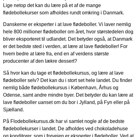
Lige netop det kan du lære på et af de mange
flødebollekurser som afholdes rundt omkring i Danmark.
Danskerne er eksperter i at lave flødeboller. Vi laver nemlig
hele 800 millioner flødeboller om året, hvor størstedelen dog
bliver eksporteret til udlandet. Det betyder også, at Danmark
er det bedste sted i verden, at lære at lave flødeboller! For
hvem bedre at lære fra, end en af verdens største
producenter af den lækre dessert?
Så hvor kan du tage et flødebollekursus, og lære at lave
flødeboller selv? Det kan du i stort set hele landet. Du finder
nemlig både flødebollekursus i København, Århus og
Odense, samt andre mindre byer. Det betyder du kan lære at
lave flødeboller uanset om du bor i Jylland, på Fyn eller på
Sjælland.
På Flodebollekursus.dk har vi samlet nogle af de bedste
flødebollekurser i landet. De afholdes ved chokoladehuse
og konditorer, som i forvejen er eksperter i flødeboller. Ved at