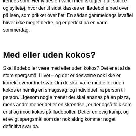
kendes som. Her fyldes en vaffel med iskugler, guf, softice
og syltetøj, hvor der til sidst klaskes en flødebolle ned oven
på isen, som prikker over i’et. En sådan gammeldags isvaffel
bliver ikke meget bedre, og er perfekt på en varm
sommerdag.
Med eller uden kokos?
Skal flødeboller være med eller uden kokos? Det er et af de
store spørgsmål i livet – og der er desværre nok ikke er
korrekt overordnet svar. Om de skal være med eller uden
kokos er nemlig en smagssag, og individuel fra person til
person. Ligesom nogle mener der skal ananas på en pizza,
mens andre mener det er en skændsel, er der også folk som
er til og imod kokos på flødeboller. Det er en evig kamp, og
et evigt spørgsmål som der nok aldrig kommer noget
definitivt svar på.